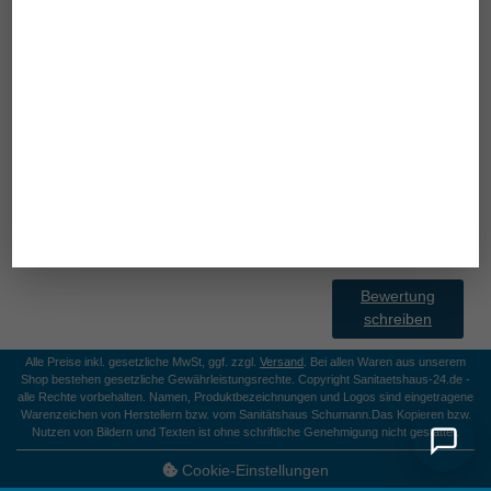
Raum: ± 2 °C: 0-50 °C
Produktgewicht
: ca. 63 g ohne Batterie
Maße
: 15,5 x 3,8 x 4,7 cm
HMV: 21.28.01.2106
PZN: 11480285
Bewertung
schreiben
Alle Preise inkl. gesetzliche MwSt, ggf. zzgl.
Versand
. Bei allen Waren aus unserem
Shop bestehen gesetzliche Gewährleistungsrechte. Copyright Sanitaetshaus-24.de -
alle Rechte vorbehalten. Namen, Produktbezeichnungen und Logos sind eingetragene
Warenzeichen von Herstellern bzw. vom Sanitätshaus Schumann.
Das Kopieren bzw.
Nutzen von Bildern und Texten ist ohne schriftliche Genehmigung nicht gestattet.
Cookie-Einstellungen