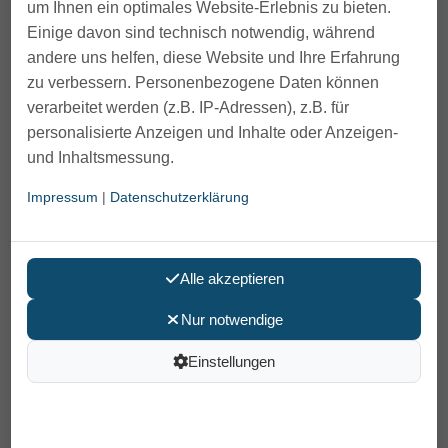
um Ihnen ein optimales Website-Erlebnis zu bieten.
Einige davon sind technisch notwendig, während
andere uns helfen, diese Website und Ihre Erfahrung
zu verbessern. Personenbezogene Daten können
verarbeitet werden (z.B. IP-Adressen), z.B. für
personalisierte Anzeigen und Inhalte oder Anzeigen-
und Inhaltsmessung.
Verbandschuhe Liromed 851
Impressum
|
Datenschutzerklärung
Unisex, Stretch schwarz
89,00 €
Alle akzeptieren
Preis pro Paar
Nur notwendige
inkl. MwSt /
Versand
: 6,90 €
Artikelnummer: 851X
Einstellungen
Größe
37
38
39
40
41