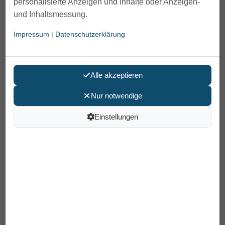
personalisierte Anzeigen und Inhalte oder Anzeigen-
und Inhaltsmessung.
Impressum
|
Datenschutzerklärung
Alle akzeptieren
Nur notwendige
Verbandschuhe Varomed London
Einstellungen
Winter schwarz
89,90 €
59,90 €
Preis pro Paar
inkl. MwSt /
Versand
: 6,90 €
Artikelnummer: 60.929-60
Größe