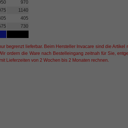
950
970
075
1140
405
405
575
730
nur begrenzt lieferbar. Beim Hersteller Invacare sind die Artikel 
. Wir ordern die Ware nach Bestelleingang zeitnah für Sie, ent
mit Lieferzeiten von 2 Wochen bis 2 Monaten rechnen.