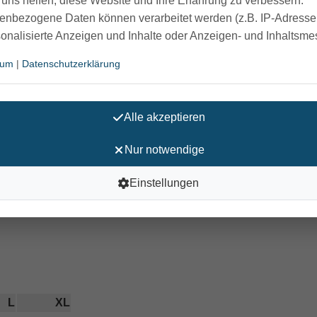
uns helfen, diese Website und Ihre Erfahrung zu verbessern.
 Low
enbezogene Daten können verarbeitet werden (z.B. IP-Adressen
r die individuelle Anpassung an den Patienten
sonalisierte Anzeigen und Inhalte oder Anzeigen- und Inhaltsm
dard- und Premiumqualität
sum
|
Datenschutzerklärung
rößen für die Auswahl entsprechend dem Körperbau des Patie
niert werden: sicherer und einfacher Transfer
und Schlaufen
Alle akzeptieren
agepunkten für gute Druckverteilung
Nur notwendige
l für den Einsatz im Nassbereich
Einstellungen
 der Waschmaschine gewaschen werden
ße bis 250 kg)
L
XL