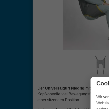
Cook
Der
Universalgurt Niedrig
mit Standard-Ö
Kopfkontrolle viel Bewegungsfreiheit in d
Wir ve
einer sitzenden Position.
Website