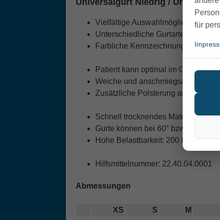
andere 
Universalgurt Niedrig / Universal
Person
Vielfältige Auswahlmöglichkeiten fü
für per
Unterschiedliche Gurtarten in Stan
Impres
Farbliche Kennzeichnung der Gurtg
Patient kann optimal im Gurt positio
Weiche und anschmiegsame Gurte 
Zusätzliche Polsterung an den Aufl
Schnell trocknendes Material - idea
Gurte können bei 60° bzw. 80° in
Hohe Belastbarkeit: 200 kg (XL-Grö
Hilfsmittelnummer: 22.40.04.0001
Abmessungen
XS
S
M