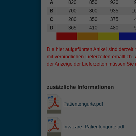
A
820
850
920
B
700
800
935
1
C
280
350
375
D
365
410
480
Die hier aufgeführten Artikel sind derzeit 
mit verbindlichen Lieferzeiten erhältlich
der Anzeige der Lieferzeiten müssen Sie 
zusätzliche Informationen
Patientengurte.pdf
Invacare_Patientengurte.pdf