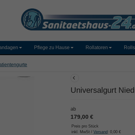
andagen
Pflege zu Hause
Rollatoren
Rolls
atientengurte
Universalgurt Nied
ab
179,00 €
Preis pro Stück
inkl. MwSt /
Versand
: 0,00 €