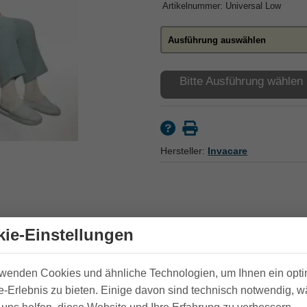
Artikelnummer: Universal Low
Bitte Ausführung wählen
Hersteller:
Invacare
ie-Einstellungen
ffnung ist ein Patientengurt zur Unterstützung der Beine. Er e
er Schulter und in den Armen. Der Gurt ist sehr einfach in der 
rwenden Cookies und ähnliche Technologien, um Ihnen ein opt
-Erlebnis zu bieten. Einige davon sind technisch notwendig, 