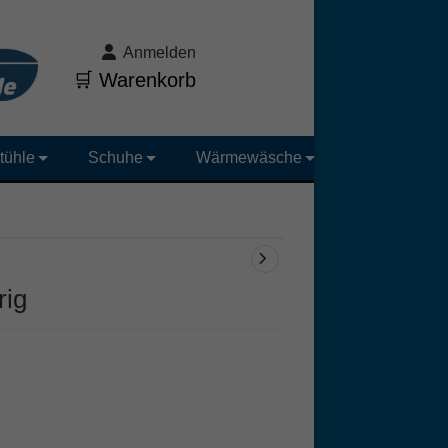
Anmelden
🛒 Warenkorb
tühle
Schuhe
Wärmewäsche
rig