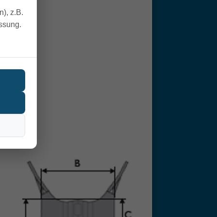
), z.B.
essung.
nten