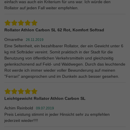
einfach was auch ein Kriterium für uns war. Ich würde den
Rollator auf jeden Fall weiter empfehlen.
Rollator Athlon Carbon SL 62 Rot, Komfort Softrad
Omarethe
26.11.2019
Eine Seltenheit, ein bezahlbarer Rollator, der ein Gewicht unter 6
kg mit Softräder vereint. Somit praktisch in der Stadt für die
Benutzung von öffentlichen Verkehrsmitteln und gleichzeitig
gelenkschonend auf Feld- und Waldwegen. Durch das leuchtende
Rot werde ich immer wieder voller Bewunderung auf meinen
"Ferrari" angesprochen und im Dunkeln auch besser gesehen.
Leichtgewicht Rollator Athlon Carbon SL
Achim Reinbold
09.07.2019
Preis Leistung stimmt in jeder Hinsicht sehr zu empfehlen
jederzeit wieder!!!!