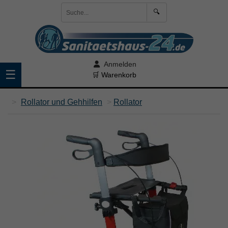
🔍
Anmelden
☰
🛒 Warenkorb
>
Rollator und Gehhilfen
>
Rollator