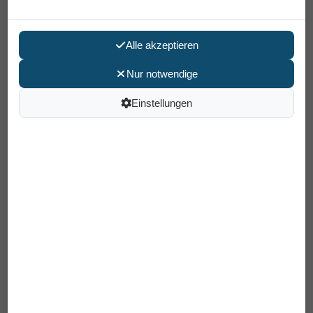
Alle akzeptieren
Nur notwendige
Einstellungen
Outdoor Rollator Alevo X
449,00 €
Preis pro Stück
inkl. MwSt /
Versand
: GLS: 0,00 € / DHL: 25,00 €
Artikelnummer: 405X000000