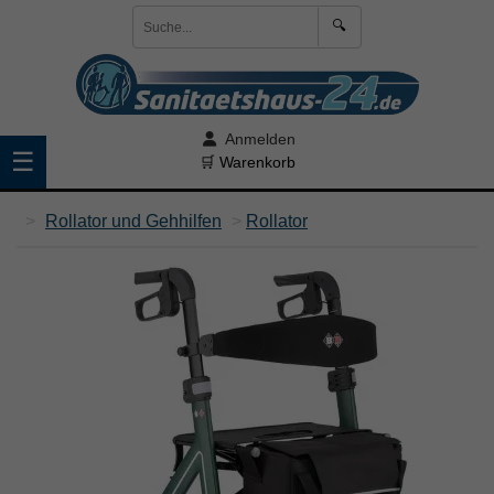
🔍
Anmelden
☰
🛒 Warenkorb
>
Rollator und Gehhilfen
>
Rollator