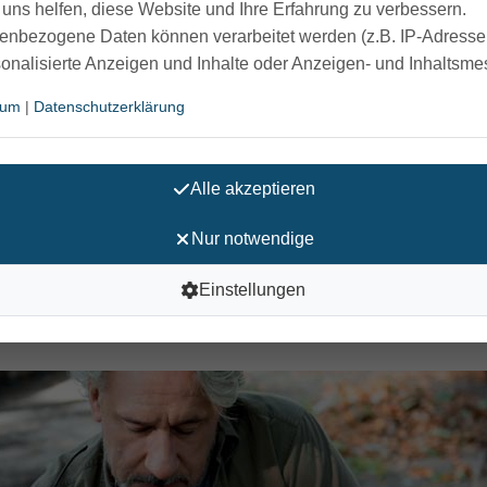
uns helfen, diese Website und Ihre Erfahrung zu verbessern.
er auch ein Waldweg ist leicht befahrbar.
enbezogene Daten können verarbeitet werden (z.B. IP-Adressen
tzers durch die großen vorderen Räder getragen. Je größer da
sonalisierte Anzeigen und Inhalte oder Anzeigen- und Inhaltsm
m wird durch die Soft-Bereifung der Stoß zusätzlich gedämpf
rn, wird die Bereifung Sie mit diesem Rollator entspannter ge
sum
|
Datenschutzerklärung
r verfügt über eine Hilfsmittelnummer.
Alle akzeptieren
n metallic brauner Farbe. Sie können den Outdoor Rollator Expl
Nur notwendige
er reißfesten textilen Sitzfläche ziehen und Ihre Gehhilfe 
chluss verhindert ein ungewolltes Auseinanderfalten. Zum Au
Einstellungen
dem Klick können Sie Ihre mobile Unterstützung entfalten, oh