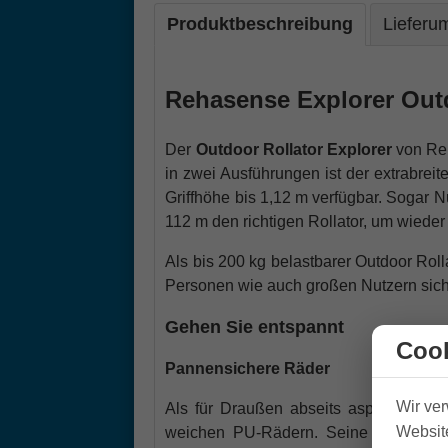
Produktbeschreibung
Lieferu
Rehasense Explorer Outd
Der
Outdoor Rollator Explorer
von Reh
in zwei Ausführungen
ist der extrabrei
Griffhöhe bis 1,12 m verfügbar.
Sogar Nu
112 m den richtigen Rollator, um wieder
Als bis 200 kg belastbarer
Outdoor Roll
Personen wie auch großen Nutzern sich
Gehen Sie entspannt
Cook
Pannensichere Räder
Wir ve
Als für Draußen abseits asphaltierter 
Website
weichen PU-Rädern. Seine großen Vo