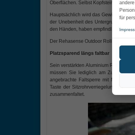
andere 
Oberflächen. Selbst Kopfsteinpflaster od
Person
Hauptsächlich wird das Gewicht des Nu
für per
der Unebenheit des Untergrundes. Zude
den Händen, haben empfindliche Schulte
Impres
Der Rehasense Outdoor Rollator Explore
Platzsparend längs faltbar
Sein verstärkten Aluminium Rahmen ist i
müssen Sie lediglich am Zugband auf d
angebrachte Faltsperre mit Magnetvers
Taste der Sitzrohrverriegelung. Nach 
zusammenfaltet.