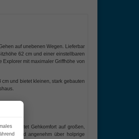
s Gehen
auf unebenen Wegen
. Lieferbar
Sitzhöhe 62 cm und einer einstellbaren
 Explorer mit maximaler Griffhöhe von
 cm und bietet kleinen, stark gebauten
shaus.
imales
xplorer bietet Gehkomfort auf großen,
während
 sicher und angenehm über holprige