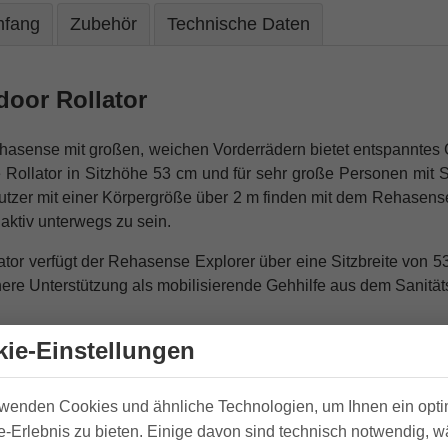
mfang
Zubehör
Technische Daten
oor Rollator
asense mit großen, weichen Vorderrädern bietet entspannte
te Rollator in Sitzhöhe 53 cm und für sehr große Personen mit 
tzer mit einer Körpergröße über 2 m finden mit dem Rehasense
 aktiv unterwegs zu sein.
ator verfügt der Rehasense Explorer über eine Sitzbreite von 53
ere Unterstützung als mobilisierende Gehhilfe aus dem Sanität
ie-Einstellungen
rwenden Cookies und ähnliche Technologien, um Ihnen ein opt
und gepflasterter Wege entwickelte breite Outdoor Rollator E
-Erlebnis zu bieten. Einige davon sind technisch notwendig, 
rderräder mit einem Durchmesser von 28,5 cm bringen Sie