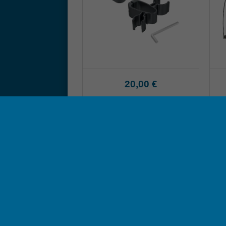
20,00 €
Produktbewertungen
5.0
Basierend auf 1 Bewertung
XL Outdoor Rollator Explorer
Klaus T.
13.02.2022
Dieses Modell bringt meinem Mann mit seinen 