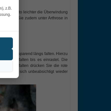
), z.B.
s Rad, desto leichter die Überwindung
essung.
t. Leiden Sie zudem unter Arthrose in
hen lassen.
orer platzsparend längs falten. Hierzu
zusammenfalten bis es einrastet. Die
seinanderfalten drücken Sie die rote
ne dass er sich unbeabsichtigt wieder