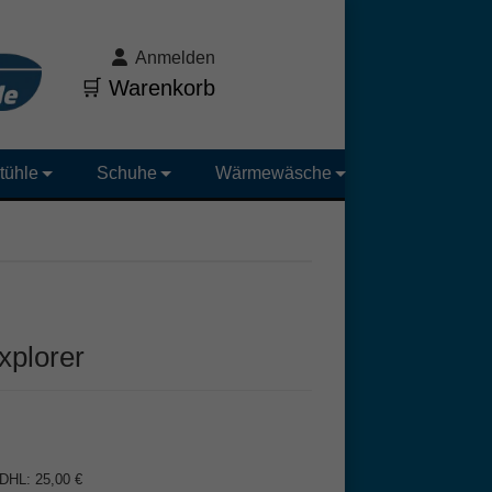
Anmelden
🛒 Warenkorb
tühle
Schuhe
Wärmewäsche
xplorer
 DHL: 25,00 €