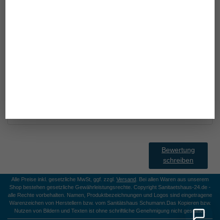
bei schmerzempfindlichen und sensiblen Füßen
Hilfsmittelnummer 31.03.03.4070
Pflege
bei 30° im Schonwaschgang waschbar
Achtung
dieser Artikel fällt eine Nummer kleiner aus
Bewertung
schreiben
Alle Preise inkl. gesetzliche MwSt, ggf. zzgl.
Versand
. Bei allen Waren aus unserem
Shop bestehen gesetzliche Gewährleistungsrechte. Copyright Sanitaetshaus-24.de -
alle Rechte vorbehalten. Namen, Produktbezeichnungen und Logos sind eingetragene
Warenzeichen von Herstellern bzw. vom Sanitätshaus Schumann.
Das Kopieren bzw.
Nutzen von Bildern und Texten ist ohne schriftliche Genehmigung nicht gestattet.