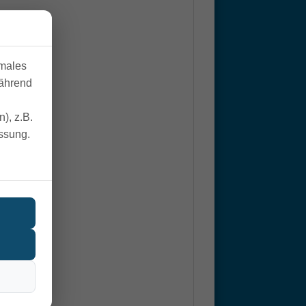
imales
während
), z.B.
essung.