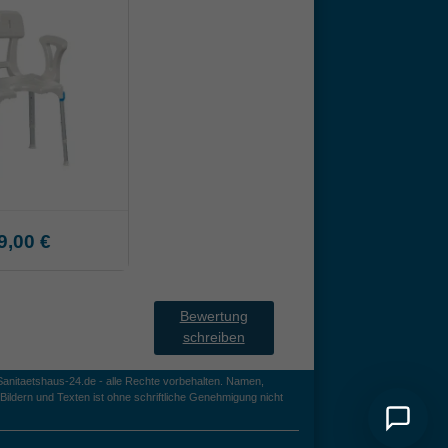
9,00 €
Bewertung
schreiben
anitaetshaus-24.de - alle Rechte vorbehalten. Namen,
ildern und Texten ist ohne schriftliche Genehmigung nicht