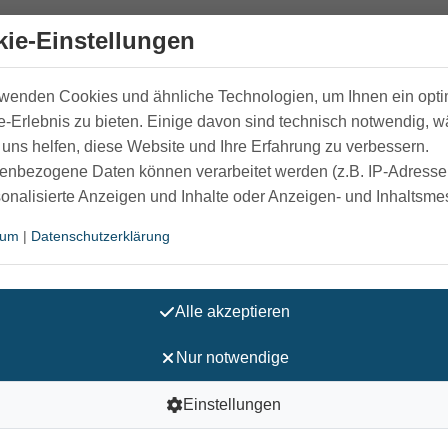
ie-Einstellungen
rwenden Cookies und ähnliche Technologien, um Ihnen ein opt
-Erlebnis zu bieten. Einige davon sind technisch notwendig, 
uns helfen, diese Website und Ihre Erfahrung zu verbessern.
enbezogene Daten können verarbeitet werden (z.B. IP-Adressen
sonalisierte Anzeigen und Inhalte oder Anzeigen- und Inhaltsm
sum
|
Datenschutzerklärung
39
40
41
42
43
44
45
46
244
249
259
264
271
278
284
290
94
96
98
100
102
104
106
108
Alle akzeptieren
60
61
62
63
64
65
66
67
250
255
260
265
270
275
280
285
Nur notwendige
30
31
32
33
34
35
36
37
Einstellungen