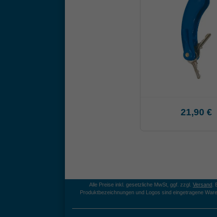
21,90 €
Alle Preise inkl. gesetzliche MwSt, ggf. zzgl.
Versand
.
Produktbezeichnungen und Logos sind eingetragene Ware