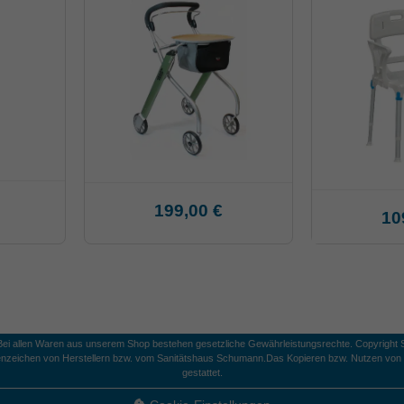
199,00 €
10
 Bei allen Waren aus unserem Shop bestehen gesetzliche Gewährleistungsrechte. Copyright S
nzeichen von Herstellern bzw. vom Sanitätshaus Schumann.
Das Kopieren bzw. Nutzen von B
gestattet.