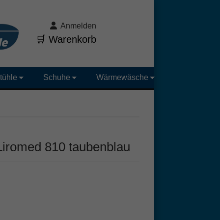
Anmelden
🛒 Warenkorb
tühle
Schuhe
Wärmewäsche
Liromed 810 taubenblau