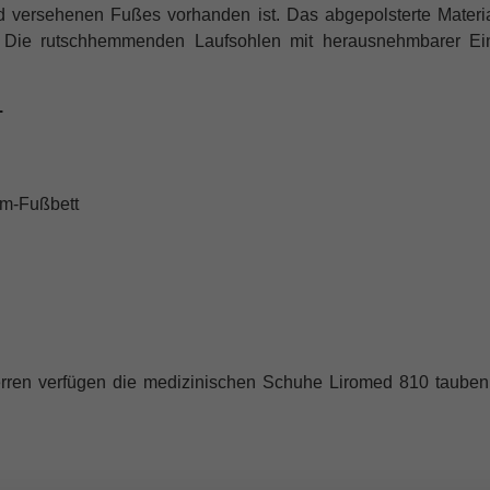
ersehenen Fußes vorhanden ist. Das abgepolsterte Material
. Die rutschhemmenden Laufsohlen mit herausnehmbarer Ein
L
um-Fußbett
ren verfügen die medizinischen Schuhe Liromed 810 taubenb