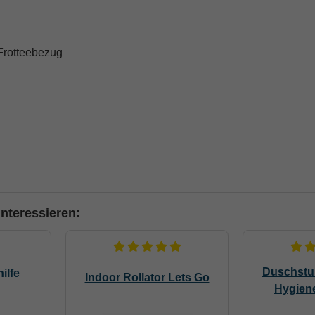
Frotteebezug
nteressieren:
Duschstu
ilfe
Indoor Rollator Lets Go
Hygien