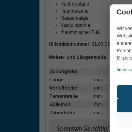
Hallux valgus
Cook
Hammerzehe
Metatarsalgie
Vasculopathie
Wir ve
rheumatischer Fuß
Website
andere 
Hilfsmittelnummer
: 31.03.03.4115
Person
Weiten- und Längenmaße
für per
Impres
Schuhgröße
37
38
Länge
mm
228
237
Vorfußbreite
mm
90
92
Fersenbreite
mm
58
59
Ballemaß
mm
240
245
Zehenhöhe
mm
28
29