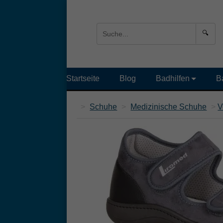
🔍
Startseite
Blog
Badhilfen
B
>
Schuhe
>
Medizinische Schuhe
>
V