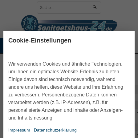
🔍
Anmelden
Cookie-Einstellungen
☰
🛒 Warenkorb
>
Wärmewäsche
Wir verwenden Cookies und ähnliche Technologien,
um Ihnen ein optimales Website-Erlebnis zu bieten.
Maßtabelle Sangora
Einige davon sind technisch notwendig, während
andere uns helfen, diese Website und Ihre Erfahrung
M a ß e & G r ö ß e n
zu verbessern. Personenbezogene Daten können
Damen
verarbeitet werden (z.B. IP-Adressen), z.B. für
Oberteile
S
M
personalisierte Anzeigen und Inhalte oder Anzeigen-
Konfektionsgrößen
36/38
40/42
und Inhaltsmessung.
Oberweite in cm
88
96
Unterteile
Impressum
|
Datenschutzerklärung
Konfektionsgrößen
36/38
40/42